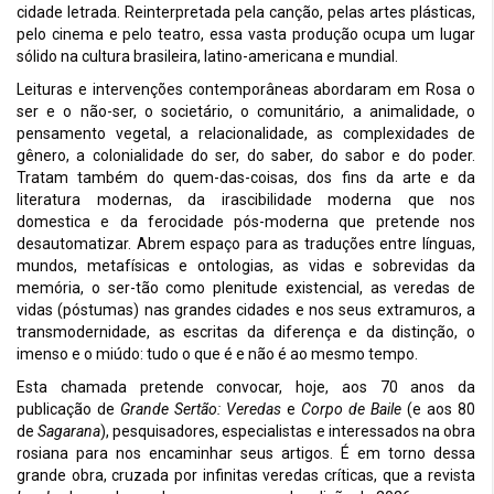
cidade letrada. Reinterpretada pela canção, pelas artes plásticas,
pelo cinema e pelo teatro, essa vasta produção ocupa um lugar
sólido na cultura brasileira, latino-americana e mundial.
Leituras e intervenções contemporâneas abordaram em Rosa o
ser e o não-ser, o societário, o comunitário, a animalidade, o
pensamento vegetal, a relacionalidade, as complexidades de
gênero, a colonialidade do ser, do saber, do sabor e do poder.
Tratam também do quem-das-coisas, dos fins da arte e da
literatura modernas, da irascibilidade moderna que nos
domestica e da ferocidade pós-moderna que pretende nos
desautomatizar. Abrem espaço para as traduções entre línguas,
mundos, metafísicas e ontologias, as vidas e sobrevidas da
memória, o ser-tão como plenitude existencial, as veredas de
vidas (póstumas) nas grandes cidades e nos seus extramuros, a
transmodernidade, as escritas da diferença e da distinção, o
imenso e o miúdo: tudo o que é e não é ao mesmo tempo.
Esta chamada pretende convocar, hoje, aos 70 anos da
publicação de
Grande Sertão: Veredas
e
Corpo de Baile
(e aos 80
de
Sagarana
), pesquisadores, especialistas e interessados na obra
rosiana para nos encaminhar seus artigos. É em torno dessa
grande obra, cruzada por infinitas veredas críticas, que a revista