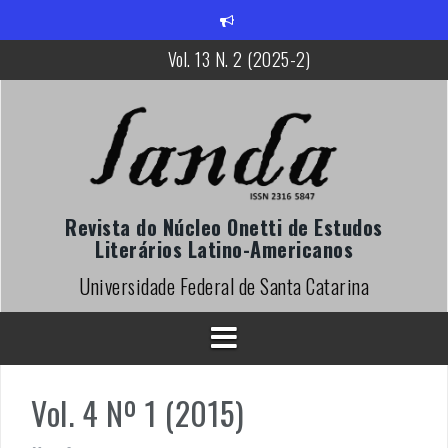
P
u
Vol. 13 N. 2 (2025-2)
l
a
r
p
a
r
a
o
c
Revista do Núcleo Onetti de Estudos
o
Literários Latino-Americanos
n
t
Universidade Federal de Santa Catarina
e
ú
d
o
Vol. 4 Nº 1 (2015)