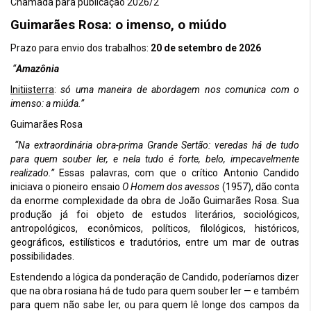
Chamada para publicação 2026/2
a
Guimarães Rosa: o imenso, o miúdo
ç
Prazo para envio dos trabalhos:
20 de setembro de 2026
ã
“
Amazônia
o
Initiisterra
:
só uma maneira de abordagem nos comunica com o
d
imenso: a miúda.”
Guimarães Rosa
e
“Na extraordinária obra-prima Grande Sertão: veredas há de tudo
p
para quem souber ler, e nela tudo é forte, belo, impecavelmente
realizado.”
o
Essas palavras, com que o crítico Antonio Candido
iniciava o pioneiro ensaio
O Homem dos avessos
(1957), dão conta
s
da enorme complexidade da obra de João Guimarães Rosa. Sua
produção já foi objeto de estudos literários, sociológicos,
t
antropológicos, econômicos, políticos, filológicos, históricos,
geográficos, estilísticos e tradutórios, entre um mar de outras
s
possibilidades.
Estendendo a lógica da ponderação de Candido, poderíamos dizer
que na obra rosiana há de tudo para quem souber ler — e também
para quem não sabe ler, ou para quem lê longe dos campos da