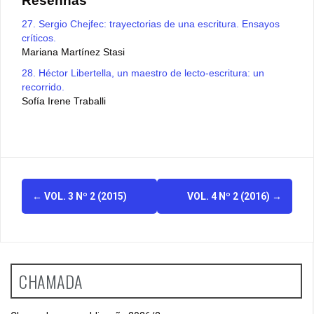
Resenhas
27. Sergio Chejfec: trayectorias de una escritura. Ensayos
críticos.
Mariana Martínez Stasi
28. Héctor Libertella, un maestro de lecto-escritura: un
recorrido.
Sofía Irene Traballi
N
←
VOL. 3 Nº 2 (2015)
VOL. 4 Nº 2 (2016)
→
a
v
e
CHAMADA
g