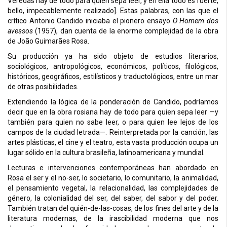
Veredas hay de todo para quien sepa leer, y en ella todo es fuerte,
bello, impecablemente realizado]. Estas palabras, con las que el
crítico Antonio Candido iniciaba el pionero ensayo
O Homem dos
avessos
(1957), dan cuenta de la enorme complejidad de la obra
de João Guimarães Rosa.
Su producción ya ha sido objeto de estudios literarios,
sociológicos, antropológicos, económicos, políticos, filológicos,
históricos, geográficos, estilísticos y traductológicos, entre un mar
de otras posibilidades.
Extendiendo la lógica de la ponderación de Candido, podríamos
decir que en la obra rosiana hay de todo para quien sepa leer —y
también para quien no sabe leer, o para quien lee lejos de los
campos de la ciudad letrada—. Reinterpretada por la canción, las
artes plásticas, el cine y el teatro, esta vasta producción ocupa un
lugar sólido en la cultura brasileña, latinoamericana y mundial.
Lecturas e intervenciones contemporáneas han abordado en
Rosa el ser y el no-ser, lo societario, lo comunitario, la animalidad,
el pensamiento vegetal, la relacionalidad, las complejidades de
género, la colonialidad del ser, del saber, del sabor y del poder.
También tratan del quién-de-las-cosas, de los fines del arte y de la
literatura modernas, de la irascibilidad moderna que nos