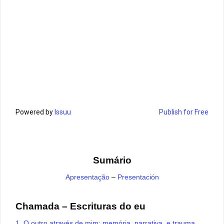
Powered by
Issuu
Publish for Free
Sumário
Apresentação
–
Presentación
Chamada – Escrituras do eu
1. O outro através de mim: memória, narrativa, e trauma