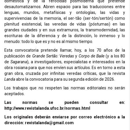
domestica y de la ferocidad posmoderna que pretende
desautomatizarnos. Abren espacio para las traducciones entre
lenguas, mundos, metafísicas y ontologías, las vidas y
supervivencias de la memoria, el ser-tão (ser-tón/sertón) como
plenitud existencial, las veredas de vidas (póstumas) en las
grandes ciudades y en sus extramuros, la transmodernidad, las
escrituras de la diferencia y de la distinción, lo inmenso y lo
menudo: todo lo que es y no es al mismo tiempo.
Esta convocatoria pretende llamar, hoy, a los 70 años de la
publicación de
Grande Sertão: Veredas
y
Corpo de Baile
(y a los 80
de
Sagarana
), a investigadores, especialistas e interesados en la
obra rosiana para que nos envíen sus artículos. Es en torno a esta
gran obra, cruzada por infinitas veredas críticas, que la revista
Landa
abre la convocatoria para su segunda edición de 2026.
Los trabajos que no respeten las normas editoriales no serán
aceptados.
Las normas se pueden consultar en:
http://www.revistalanda.ufsc.br/normas.html
Los originales deberán enviarse por correo electrónico a la
dirección: revistalanda@gmail.com