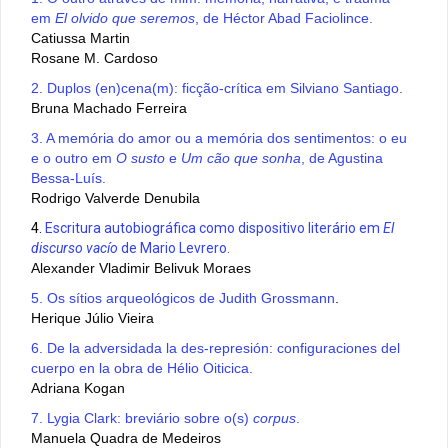
em
El olvido que seremos
, de Héctor Abad Faciolince.
Catiussa Martin
Rosane M. Cardoso
2. Duplos (en)cena(m): ficção-crítica em Silviano Santiago.
Bruna Machado Ferreira
3. A memória do amor ou a memória dos sentimentos: o eu
e o outro em
O susto
e
Um cão que sonha
, de Agustina
Bessa-Luís.
Rodrigo Valverde Denubila
4.
Escritura autobiográfica como dispositivo literário em
El
discurso vacío
de Mario Levrero.
Alexander Vladimir Belivuk Moraes
5. Os sítios arqueológicos de Judith Grossmann
.
Herique Júlio Vieira
6. De la adversidada la des-represión: configuraciones del
cuerpo en la obra de Hélio Oiticica.
Adriana Kogan
7. Lygia Clark: breviário sobre o(s)
corpus
.
Manuela Quadra de Medeiros